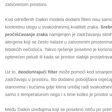
zatvorenom prostoru.
Kod određenih Daikin modela dodatni filteri nisu sam
konkretnu ulogu u svakodnevnoj kvaliteti zraka.
Srebr
pročišćavanje zraka
namijenjen je zadržavanju sitnih
alergena koji se često nalaze u zatvorenim prostorima,
lebdećih nečistoća. Takvo rješenje posebno je korisno
opterećen peludi ili kada se prostor slabije provjetrava
Uz to,
deodorirajući filter
može pomoći kod smanjenja
zadržavaju u prostoru, što dodatno poboljšava osjećaj
stanovima i kućama gdje klima uređaj radi svakodnevn
samo s temperaturom nego i s time koliko je prostor 
Među Daikin uređajima koji se posebno ističu po pre