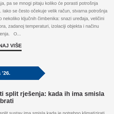
ja, pa se mnogi pitaju koliko će porasti potrošnja
e. Iako se često očekuje velik račun, stvarna potrošnja
 o nekoliko ključnih čimbenika: snazi uređaja, veličini
ora, zadanoj temperaturi, izolaciji objekta i načinu
tenja. O...
NAJ VIŠE
a '26.
ti split rješenja: kada ih ima smisla
brati
 split sustav ima smisla kada je potrebno klimatizirati