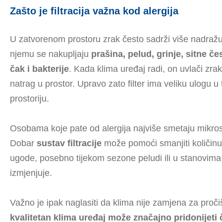
Zašto je filtracija važna kod alergija
U zatvorenom prostoru zrak često sadrži više nadražu
njemu se nakupljaju
prašina, pelud, grinje, sitne če
čak i bakterije
. Kada klima uređaj radi, on uvlači zra
natrag u prostor. Upravo zato filter ima veliku ulogu u
prostoriju.
Osobama koje pate od alergija najviše smetaju mikros
Dobar
sustav filtracije
može pomoći smanjiti količinu t
ugode, posebno tijekom sezone peludi ili u stanovima 
izmjenjuje.
Važno je ipak naglasiti da klima nije zamjena za proči
kvalitetan klima uređaj može značajno pridonijeti