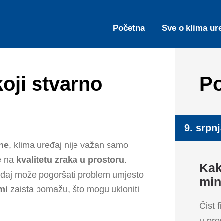
Početna
Sve o klima ur
 koji stvarno
Po
9. srpnj
ene
, klima uređaj nije važan samo
če na
kvalitetu zraka u prostoru
.
Kako
 uređaj može pogoršati problem umjesto
min
imi
zaista pomažu, što mogu ukloniti
Čist 
u pro