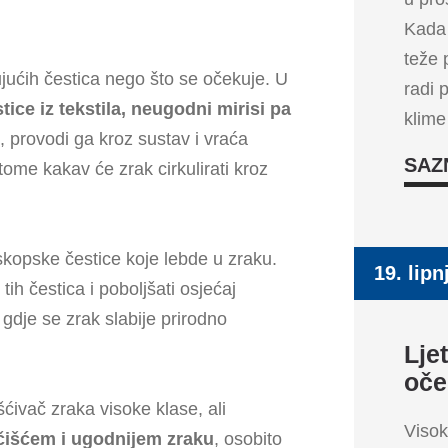
Kada 
teže 
jućih čestica nego što se očekuje. U
radi 
stice iz tekstila, neugodni mirisi pa
klime
k, provodi ga kroz sustav i vraća
SAZ
 tome kakav će zrak cirkulirati kroz
kopske čestice koje lebde u zraku.
19. lipn
ih čestica i poboljšati osjećaj
gdje se zrak slabije prirodno
Lje
oče
šćivač zraka visoke klase, ali
Visok
 čišćem i ugodnijem zraku
, osobito