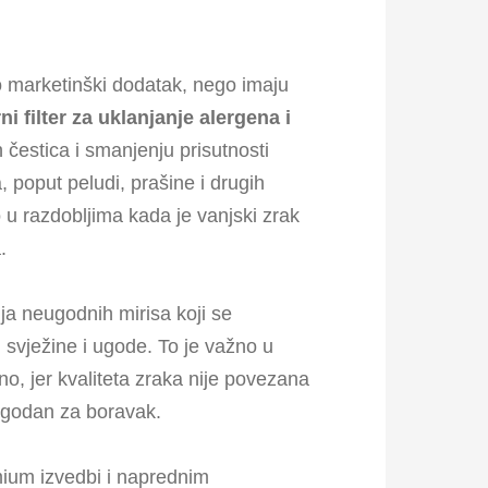
o marketinški dodatak, nego imaju
ni filter za uklanjanje alergena i
 čestica i smanjenju prisutnosti
 poput peludi, prašine i drugih
 u razdobljima kada je vanjski zrak
.
 neugodnih mirisa koji se
 svježine i ugode. To je važno u
o, jer kvaliteta zraka nije povezana
ugodan za boravak.
mium izvedbi i naprednim