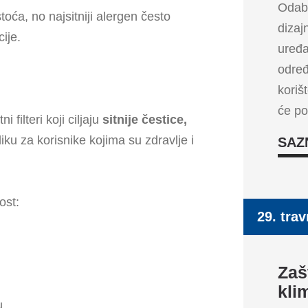
Odabi
toća, no najsitniji alergen često
dizaj
ije.
uređa
određ
koriš
će po
filteri koji ciljaju
sitnije čestice,
azliku za korisnike kojima su zdravlje i
SAZ
ost:
29. trav
Zaš
kli
u