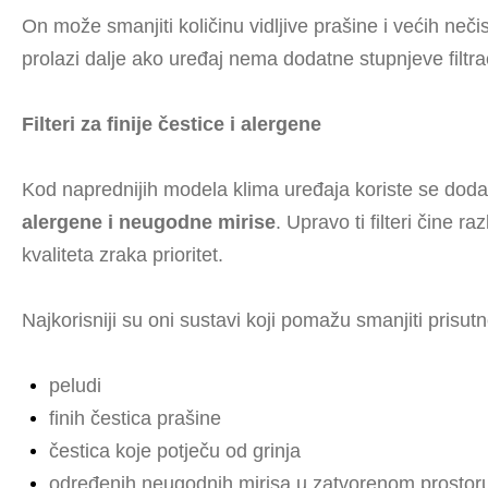
On može smanjiti količinu vidljive prašine i većih nečis
prolazi dalje ako uređaj nema dodatne stupnjeve filtrac
Filteri za finije čestice i alergene
Kod naprednijih modela klima uređaja koriste se dodatni 
alergene i neugodne mirise
. Upravo ti filteri čine r
kvaliteta zraka prioritet.
Najkorisniji su oni sustavi koji pomažu smanjiti prisutn
peludi
finih čestica prašine
čestica koje potječu od grinja
određenih neugodnih mirisa u zatvorenom prostor