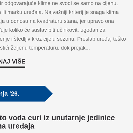
r odgovarajuće klime ne svodi se samo na cijenu,
n ili marku uređaja. Najvažniji kriterij je snaga klima
ja u odnosu na kvadraturu stana, jer upravo ona
uje koliko će sustav biti učinkovit, ugodan za
tenje i štedljiv kroz cijelu sezonu. Preslab uređaj teško
stići željenu temperaturu, dok prejak...
NAJ VIŠE
nja '26.
to voda curi iz unutarnje jedinice
ma uređaja