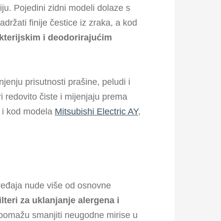
ciju. Pojedini zidni modeli dolaze s
držati finije čestice iz zraka, a kod
akterijskim i deodorirajućim
enju prisutnosti prašine, peludi i
ri redovito čiste i mijenjaju prema
e i kod modela
Mitsubishi Electric AY
,
uređaja nude više od osnovne
ilteri za uklanjanje alergena i
 pomažu smanjiti neugodne mirise u