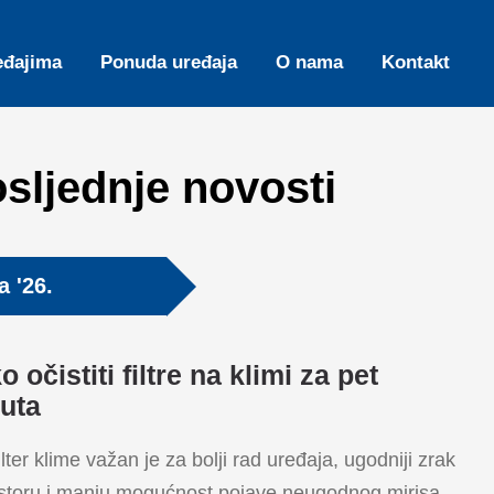
eđajima
Ponuda uređaja
O nama
Kontakt
sljednje novosti
a '26.
 očistiti filtre na klimi za pet
uta
filter klime važan je za bolji rad uređaja, ugodniji zrak
storu i manju mogućnost pojave neugodnog mirisa.