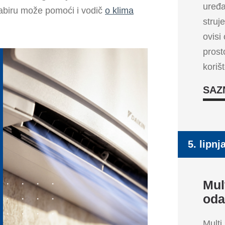
uređa
dabiru može pomoći i vodič
o klima
struj
ovisi
prost
koriš
SAZ
5. lipnj
Mul
oda
Multi