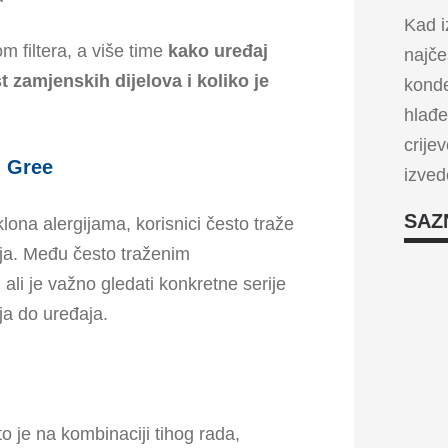
Kad i
m filtera, a više time
kako uređaj
najče
 zamjenskih dijelova i koliko je
konde
hlađe
crije
i Gree
izved
SAZ
lona alergijama, korisnici često traže
ja. Među često traženim
, ali je važno gledati konkretne serije
aja do uređaja.
 je na kombinaciji tihog rada,