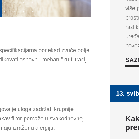
više 
prosto
razli
uređa
povez
im specifikacijama ponekad zvuče bolje
zlikovati osnovnu mehaničku filtraciju
SAZ
13. svib
gova je uloga zadržati krupnije
Kak
. Takav filter pomaže u svakodnevnoj
pre
maju izraženu alergiju.