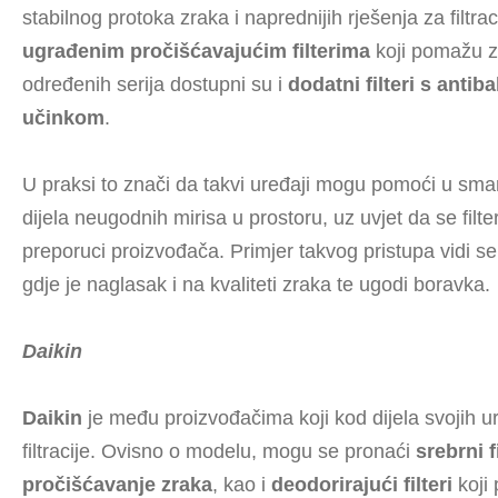
stabilnog protoka zraka i naprednijih rješenja za filtra
ugrađenim pročišćavajućim filterima
koji pomažu za
određenih serija dostupni su i
dodatni filteri s antib
učinkom
.
U praksi to znači da takvi uređaji mogu pomoći u smanj
dijela neugodnih mirisa u prostoru, uz uvjet da se filte
preporuci proizvođača. Primjer takvog pristupa vidi s
gdje je naglasak i na kvaliteti zraka te ugodi boravka.
Daikin
Daikin
je među proizvođačima koji kod dijela svojih 
filtracije. Ovisno o modelu, mogu se pronaći
srebrni f
pročišćavanje zraka
, kao i
deodorirajući filteri
koji